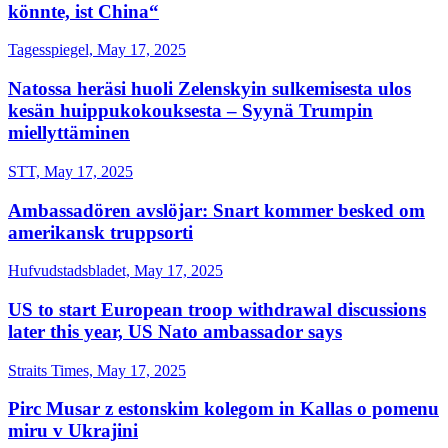
könnte, ist China“
Tagesspiegel, May 17, 2025
Natossa heräsi huoli Zelenskyin sulkemisesta ulos
kesän huippukokouksesta – Syynä Trumpin
miellyttäminen
STT, May 17, 2025
Ambassadören avslöjar: Snart kommer besked om
amerikansk truppsorti
Hufvudstadsbladet, May 17, 2025
US to start European troop withdrawal discussions
later this year, US Nato ambassador says
Straits Times, May 17, 2025
Pirc Musar z estonskim kolegom in Kallas o pomenu
miru v Ukrajini