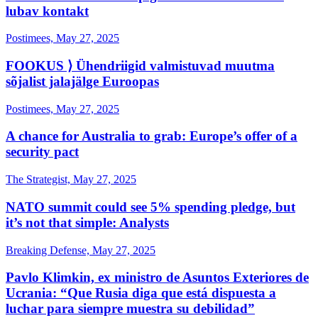
lubav kontakt
Postimees, May 27, 2025
FOOKUS ⟩ Ühendriigid valmistuvad muutma
sõjalist jalajälge Euroopas
Postimees, May 27, 2025
A chance for Australia to grab: Europe’s offer of a
security pact
The Strategist, May 27, 2025
NATO summit could see 5% spending pledge, but
it’s not that simple: Analysts
Breaking Defense, May 27, 2025
Pavlo Klimkin, ex ministro de Asuntos Exteriores de
Ucrania: “Que Rusia diga que está dispuesta a
luchar para siempre muestra su debilidad”