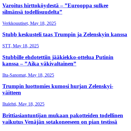
Varoitus hirttoköydestä – ”Eurooppa sulkee
silmänsä todellisuudelta”
Verkkouutiset, May 18, 2025
Stubb keskusteli taas Trumpin ja Zelenskyin kanssa
STT, May 18, 2025
Stubbille ehdotettiin jääkiekko-ottelua Putinin
kanssa – ”Aika väkivaltainen”
Ilta-Sanomat, May 18, 2025
Trumpin luottomies kumosi hurjan Zelenskyi-
väitteen
Iltalehti, May 18, 2025
Brittiasiantuntijan mukaan pakotteiden todellinen
vaikutus Venäjän sotakoneeseen on pian testissä