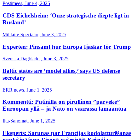
Postimees, June 4, 2025
CDS Eichelsheim: ‘Onze strategische diepte ligt in
Rusland’
Militaire Spectator, June 3, 2025
Experten: Pinsamt hur Europa fjäskar för Trump
Svenska Dagbladet, June 3, 2025
Baltic states are ‘model allies,’ says US defense
secretary
ERR news, June 1, 2025
Kommentti: Putinilla on pirullinen ”parveke”
Euroopan yllä – ja Nato on vaarassa lamaantua
Ilta-Sanomat, June 1, 2025
Eksperts: Sarunas par Francijas kodolatturēšanas
paplašināšanu Eiropā pašreizējā Krievijas