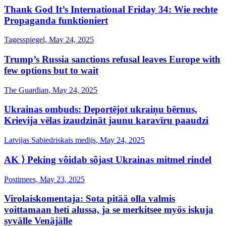
Thank God It’s International Friday 34: Wie rechte
Propaganda funktioniert
Tagesspiegel, May 24, 2025
Trump’s Russia sanctions refusal leaves Europe with
few options but to wait
The Guardian, May 24, 2025
Ukrainas ombuds: Deportējot ukraiņu bērnus,
Krievija vēlas izaudzināt jaunu karavīru paaudzi
Latvijas Sabiedriskais medijs, May 24, 2025
AK ⟩ Peking võidab sõjast Ukrainas mitmel rindel
Postimees, May 23, 2025
Virolaiskomentaja: Sota pitää olla valmis
voittamaan heti alussa, ja se merkitsee myös iskuja
syvälle Venäjälle