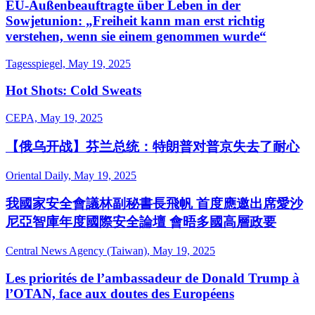
EU-Außenbeauftragte über Leben in der
Sowjetunion: „Freiheit kann man erst richtig
verstehen, wenn sie einem genommen wurde“
Tagesspiegel, May 19, 2025
Hot Shots: Cold Sweats
CEPA, May 19, 2025
【俄乌开战】芬兰总统：特朗普对普京失去了耐心
Oriental Daily, May 19, 2025
我國家安全會議林副秘書長飛帆 首度應邀出席愛沙
尼亞智庫年度國際安全論壇 會晤多國高層政要
Central News Agency (Taiwan), May 19, 2025
Les priorités de l’ambassadeur de Donald Trump à
l’OTAN, face aux doutes des Européens