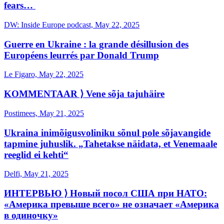
fears…
DW: Inside Europe podcast, May 22, 2025
Guerre en Ukraine : la grande désillusion des
Européens leurrés par Donald Trump
Le Figaro, May 22, 2025
KOMMENTAAR ⟩ Vene sõja tajuhäire
Postimees, May 21, 2025
Ukraina inimõigusvoliniku sõnul pole sõjavangide
tapmine juhuslik. „Tahetakse näidata, et Venemaale
reeglid ei kehti“
Delfi, May 21, 2025
ИНТЕРВЬЮ ⟩ Новый посол США при НАТО:
«Америка превыше всего» не означает «Америка
в одиночку»