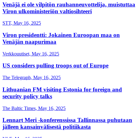
Venäjä ei ole vilpitön rauhanneuvottelija, muistuttaa
Viron ulkoministeriön valtiosihteeri
STT, May 16, 2025
Viron presidentti: Jokainen Euroopan maa on
Venäjän naapurimaa
Verkkouutiset, May 16, 2025
US considers pulling troops out of Europe
The Telegraph, May 16, 2025
Lithuanian FM visiting Estonia for foreign and
security policy talks
The Baltic Times, May 16, 2025
Lennart Meri -konferenssissa Tallinnassa puhutaan
jälleen kansainvälisestä politiikasta