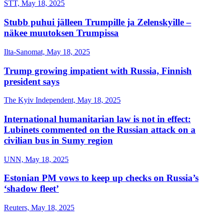
STT, May 18, 2025
Stubb puhui jälleen Trumpille ja Zelenskyille –
näkee muutoksen Trumpissa
Ilta-Sanomat, May 18, 2025
Trump growing impatient with Russia, Finnish
president says
The Kyiv Independent, May 18, 2025
International humanitarian law is not in effect:
Lubinets commented on the Russian attack on a
civilian bus in Sumy region
UNN, May 18, 2025
Estonian PM vows to keep up checks on Russia’s
‘shadow fleet’
Reuters, May 18, 2025