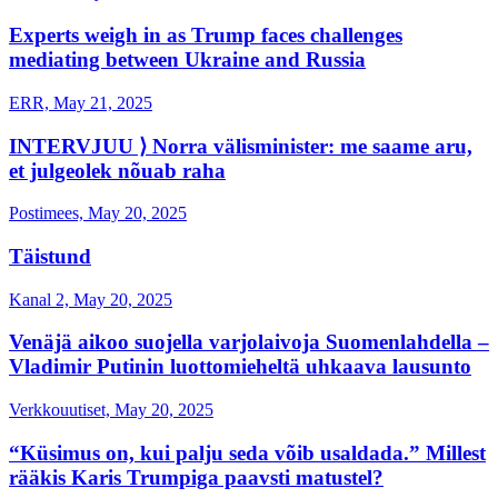
Experts weigh in as Trump faces challenges
mediating between Ukraine and Russia
ERR, May 21, 2025
INTERVJUU ⟩ Norra välisminister: me saame aru,
et julgeolek nõuab raha
Postimees, May 20, 2025
Täistund
Kanal 2, May 20, 2025
Venäjä aikoo suojella varjolaivoja Suomenlahdella –
Vladimir Putinin luottomieheltä uhkaava lausunto
Verkkouutiset, May 20, 2025
“Küsimus on, kui palju seda võib usaldada.” Millest
rääkis Karis Trumpiga paavsti matustel?