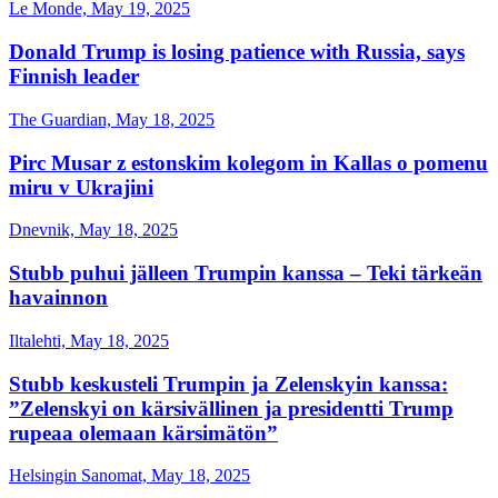
Le Monde, May 19, 2025
Donald Trump is losing patience with Russia, says
Finnish leader
The Guardian, May 18, 2025
Pirc Musar z estonskim kolegom in Kallas o pomenu
miru v Ukrajini
Dnevnik, May 18, 2025
Stubb puhui jälleen Trumpin kanssa – Teki tärkeän
havainnon
Iltalehti, May 18, 2025
Stubb keskusteli Trumpin ja Zelenskyin kanssa:
”Zelenskyi on kärsivällinen ja presidentti Trump
rupeaa olemaan kärsimätön”
Helsingin Sanomat, May 18, 2025