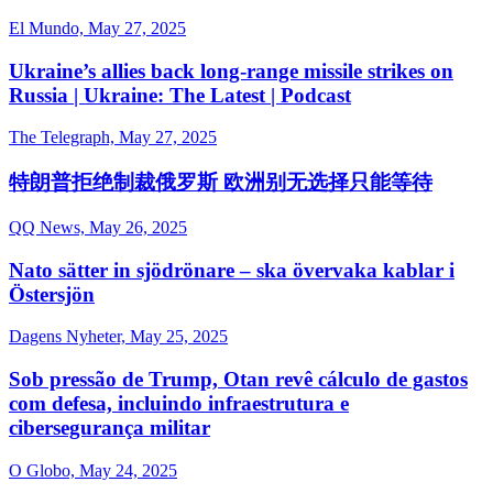
El Mundo, May 27, 2025
Ukraine’s allies back long-range missile strikes on
Russia | Ukraine: The Latest | Podcast
The Telegraph, May 27, 2025
特朗普拒绝制裁俄罗斯 欧洲别无选择只能等待
QQ News, May 26, 2025
Nato sätter in sjödrönare – ska övervaka kablar i
Östersjön
Dagens Nyheter, May 25, 2025
Sob pressão de Trump, Otan revê cálculo de gastos
com defesa, incluindo infraestrutura e
cibersegurança militar
O Globo, May 24, 2025