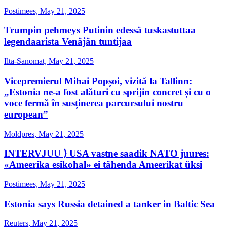
Postimees, May 21, 2025
Trumpin pehmeys Putinin edessä tuskastuttaa
legendaarista Venäjän tuntijaa
Ilta-Sanomat, May 21, 2025
Vicepremierul Mihai Popșoi, vizită la Tallinn:
„Estonia ne-a fost alături cu sprijin concret și cu o
voce fermă în susținerea parcursului nostru
european”
Moldpres, May 21, 2025
INTERVJUU ⟩ USA vastne saadik NATO juures:
«Ameerika esikohal» ei tähenda Ameerikat üksi
Postimees, May 21, 2025
Estonia says Russia detained a tanker in Baltic Sea
Reuters, May 21, 2025