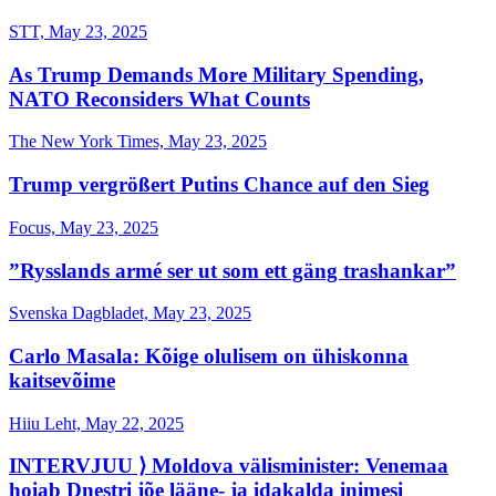
STT, May 23, 2025
As Trump Demands More Military Spending,
NATO Reconsiders What Counts
The New York Times, May 23, 2025
Trump vergrößert Putins Chance auf den Sieg
Focus, May 23, 2025
”Rysslands armé ser ut som ett gäng trashankar”
Svenska Dagbladet, May 23, 2025
Carlo Masala: Kõige olulisem on ühiskonna
kaitsevõime
Hiiu Leht, May 22, 2025
INTERVJUU ⟩ Moldova välisminister: Venemaa
hoiab Dnestri jõe lääne- ja idakalda inimesi