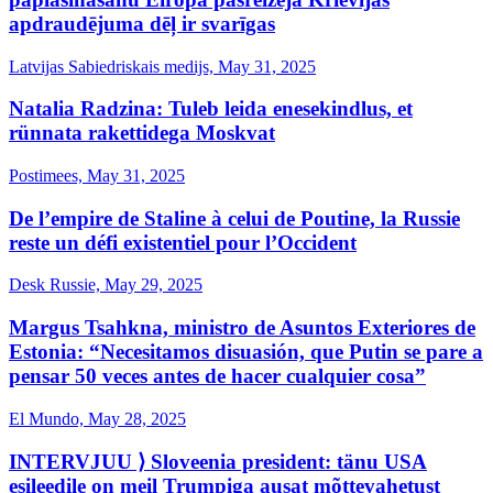
apdraudējuma dēļ ir svarīgas
Latvijas Sabiedriskais medijs, May 31, 2025
Natalia Radzina: ​Tuleb leida enesekindlus, et
rünnata rakettidega Moskvat
Postimees, May 31, 2025
De l’empire de Staline à celui de Poutine, la Russie
reste un défi existentiel pour l’Occident
Desk Russie, May 29, 2025
Margus Tsahkna, ministro de Asuntos Exteriores de
Estonia: “Necesitamos disuasión, que Putin se pare a
pensar 50 veces antes de hacer cualquier cosa”
El Mundo, May 28, 2025
INTERVJUU ⟩ Sloveenia president: tänu USA
esileedile on meil Trumpiga ausat mõttevahetust