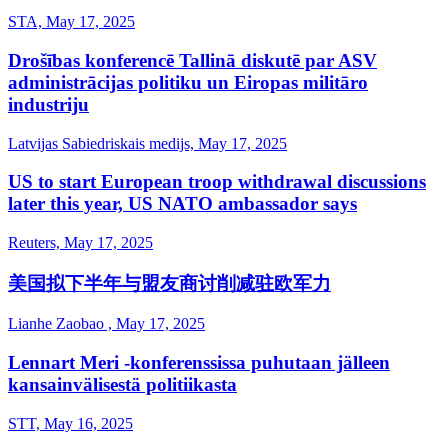
STA, May 17, 2025
Drošības konferencē Tallinā diskutē par ASV
administrācijas politiku un Eiropas militāro
industriju
Latvijas Sabiedriskais medijs, May 17, 2025
US to start European troop withdrawal discussions
later this year, US NATO ambassador says
Reuters, May 17, 2025
美国拟下半年与盟友商讨削减驻欧军力
Lianhe Zaobao , May 17, 2025
Lennart Meri -​konferenssissa puhutaan jälleen
kansainvälisestä politiikasta
STT, May 16, 2025